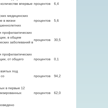
 количестве впервые
процентов
6,4
ских медицинских
е в жизни
процентов
5,6
ршеннолетних
и профилактических
ации, в общем
процентов
30,5
еских заболеваний в
и профилактических
ции, от общего
процентов
0,1
 взятых под
 со
процентов
94,2
ых в первые 12
ализированных
процентов
62,0
роведено