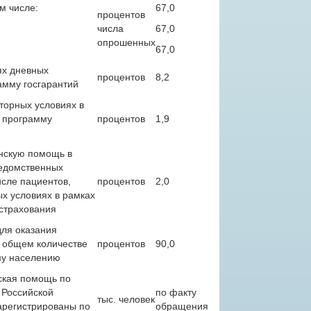
м числе:
67,0
процентов
числа
67,0
опрошенных
67,0
ях дневных
процентов
8,2
амму госгарантий
торных условиях в
 программу
процентов
1,9
нскую помощь в
ведомственных
сле пациентов,
процентов
2,0
х условиях в рамках
страхования
ля оказания
 общем количестве
процентов
90,0
му населению
ская помощь по
 Российской
по факту
тыс. человек
арегистрированы по
обращения