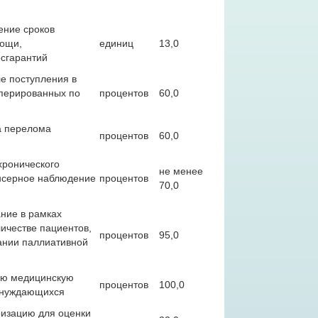
ение сроков
мощи,
единиц
13,0
сгарантий
е поступления в
оперированных по
процентов
60,0
а перелома
процентов
60,0
хронического
не менее
нсерное наблюдение
процентов
70,0
ние в рамках
ичестве пациентов,
процентов
95,0
ании паллиативной
ую медицинскую
процентов
100,0
а нуждающихся
ризацию для оценки