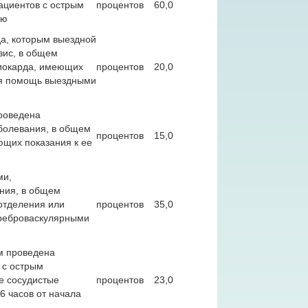
ациентов с острым
процентов
60,0
ию
а, которым выездной
зис, в общем
миокарда, имеющих
процентов
20,0
ая помощь выездными
роведена
аболевания, в общем
процентов
15,0
ющих показания к ее
ми,
ания, в общем
отделения или
процентов
35,0
ереброваскулярными
м проведена
 с острым
е сосудистые
процентов
23,0
6 часов от начала