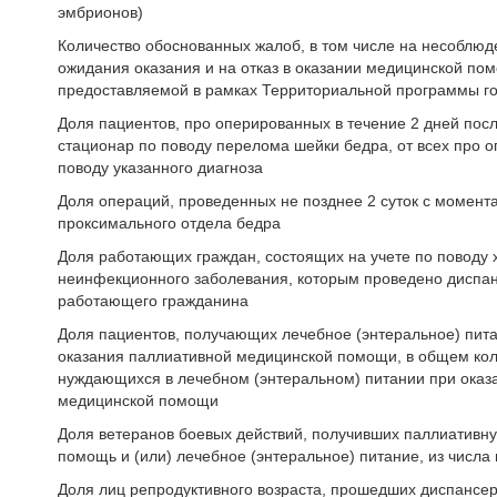
эмбрионов)
Количество обоснованных жалоб, в том числе на несоблюд
ожидания оказания и на отказ в оказании медицинской по
предоставляемой в рамках Территориальной программы го
Доля пациентов, про оперированных в течение 2 дней посл
стационар по поводу перелома шейки бедра, от всех про 
поводу указанного диагноза
Доля операций, проведенных не позднее 2 суток с момент
проксимального отдела бедра
Доля работающих граждан, состоящих на учете по поводу 
неинфекционного заболевания, которым проведено диспа
работающего гражданина
Доля пациентов, получающих лечебное (энтеральное) пита
оказания паллиативной медицинской помощи, в общем кол
нуждающихся в лечебном (энтеральном) питании при оказ
медицинской помощи
Доля ветеранов боевых действий, получивших паллиативн
помощь и (или) лечебное (энтеральное) питание, из числ
Доля лиц репродуктивного возраста, прошедших диспансе