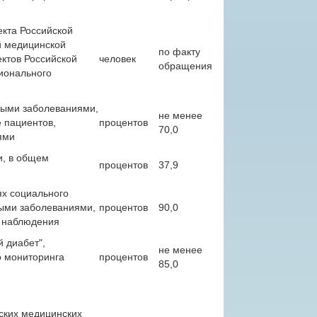
екта Российской
й медицинской
по факту
ктов Российской
человек
обращения
ионального
ными заболеваниями,
не менее
 пациентов,
процентов
70,0
ями
и, в общем
процентов
37,9
ях социального
ыми заболеваниями,
процентов
90,0
 наблюдения
й диабет",
не менее
 мониторинга
процентов
85,0
ских медицинских