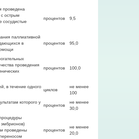
м проведена
 с острым
процентов
9,5
е сосудистые
зания паллиативной
ждающихся в
процентов
95,0
помощи
могательных
ачества проведения
процентов
100,0
инических
й, в течение одного
не менее
циклов
100
ультатам которого у
не менее
процентов
30,0
 процедуры
 эмбрионов)
не менее
ли проведены
процентов
20,0
 переносом