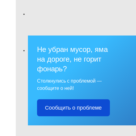
Не убран мусор, яма
на дороге, не горит
фонарь?
Столкнулись с проблемой —
сообщите о ней!
Сообщить о проблеме