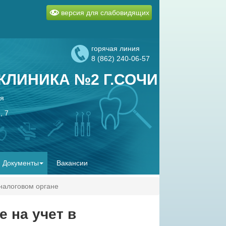
версия для слабовидящих
горячая линия
8 (862) 240-06-57
ЛИНИКА №2 Г.СОЧИ
ая
, 7
Документы
Вакансии
 налоговом органе
 на учет в