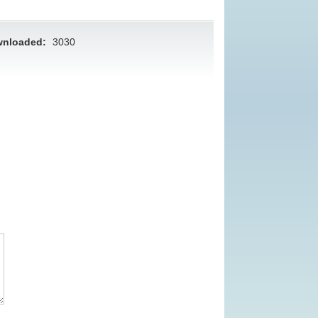
nloaded:
3030